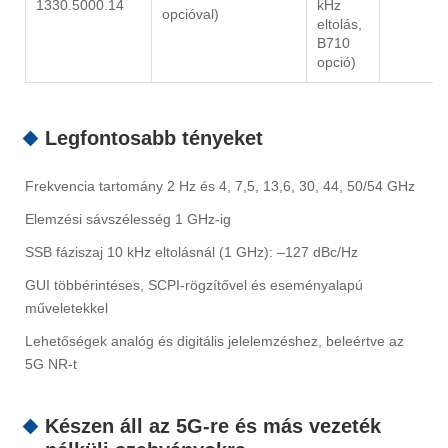
1330.5000.14
kHz
opcióval)
eltolás,
B710
opció)
Legfontosabb tényeket
Frekvencia tartomány 2 Hz és 4, 7,5, 13,6, 30, 44, 50/54 GHz
Elemzési sávszélesség 1 GHz-ig
SSB fáziszaj 10 kHz eltolásnál (1 GHz): –127 dBc/Hz
GUI többérintéses, SCPI-rögzítővel és eseményalapú
műveletekkel
Lehetőségek analóg és digitális jelelemzéshez, beleértve az
5G NR-t
Készen áll az 5G-re és más vezeték