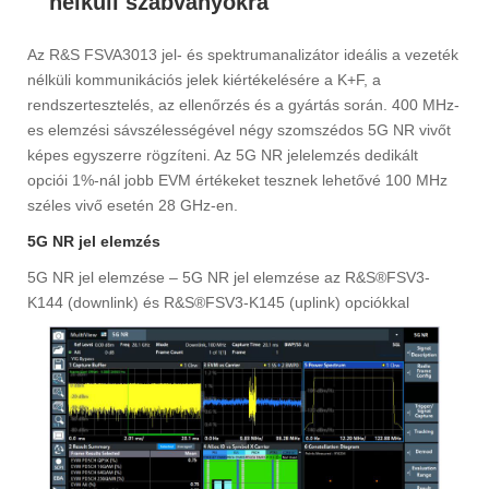
nélküli szabványokra
Az R&S FSVA3013 jel- és spektrumanalizátor ideális a vezeték
nélküli kommunikációs jelek kiértékelésére a K+F, a
rendszertesztelés, az ellenőrzés és a gyártás során. 400 MHz-
es elemzési sávszélességével négy szomszédos 5G NR vivőt
képes egyszerre rögzíteni. Az 5G NR jelelemzés dedikált
opciói 1%-nál jobb EVM értékeket tesznek lehetővé 100 MHz
széles vivő esetén 28 GHz-en.
5G NR jel elemzés
5G NR jel elemzése – 5G NR jel elemzése az R&S®FSV3-
K144 (downlink) és R&S®FSV3-K145 (uplink) opciókkal