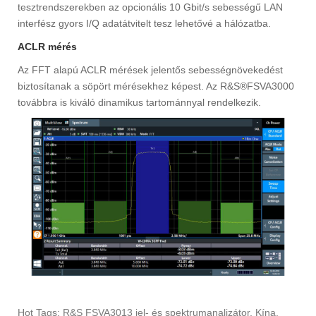
tesztrendszerekben az opcionális 10 Gbit/s sebességű LAN
interfész gyors I/Q adatátvitelt tesz lehetővé a hálózatba.
ACLR mérés
Az FFT alapú ACLR mérések jelentős sebességnövekedést
biztosítanak a söpört mérésekhez képest. Az R&S®FSVA3000
továbbra is kiváló dinamikus tartománnyal rendelkezik.
Hot Tags: R&S FSVA3013 jel- és spektrumanalizátor, Kína,