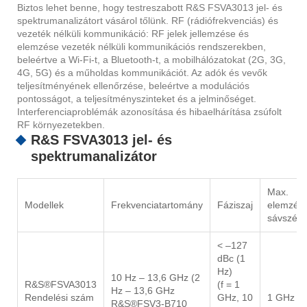
Biztos lehet benne, hogy testreszabott R&S FSVA3013 jel- és
spektrumanalizátort vásárol tőlünk. RF (rádiófrekvenciás) és
vezeték nélküli kommunikáció: RF jelek jellemzése és
elemzése vezeték nélküli kommunikációs rendszerekben,
beleértve a Wi-Fi-t, a Bluetooth-t, a mobilhálózatokat (2G, 3G,
4G, 5G) és a műholdas kommunikációt. Az adók és vevők
teljesítményének ellenőrzése, beleértve a modulációs
pontosságot, a teljesítményszinteket és a jelminőséget.
Interferenciaproblémák azonosítása és hibaelhárítása zsúfolt
RF környezetekben.
R&S FSVA3013 jel- és
spektrumanalizátor
Max.
Modellek
Frekvenciatartomány
Fáziszaj
elemzési
sávszéle
< –127
dBc (1
Hz)
10 Hz – 13,6 GHz (2
R&S®FSVA3013
(f = 1
Hz – 13,6 GHz
Rendelési szám
GHz, 10
1 GHz
R&S®FSV3-B710