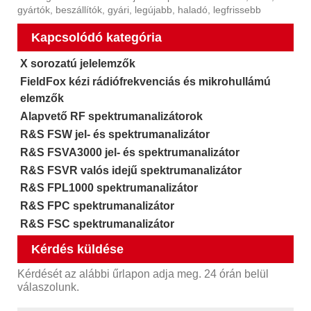
gyártók, beszállítók, gyári, legújabb, haladó, legfrissebb
Kapcsolódó kategória
X sorozatú jelelemzők
FieldFox kézi rádiófrekvenciás és mikrohullámú
elemzők
Alapvető RF spektrumanalizátorok
R&S FSW jel- és spektrumanalizátor
R&S FSVA3000 jel- és spektrumanalizátor
R&S FSVR valós idejű spektrumanalizátor
R&S FPL1000 spektrumanalizátor
R&S FPC spektrumanalizátor
R&S FSC spektrumanalizátor
Kérdés küldése
Kérdését az alábbi űrlapon adja meg. 24 órán belül
válaszolunk.