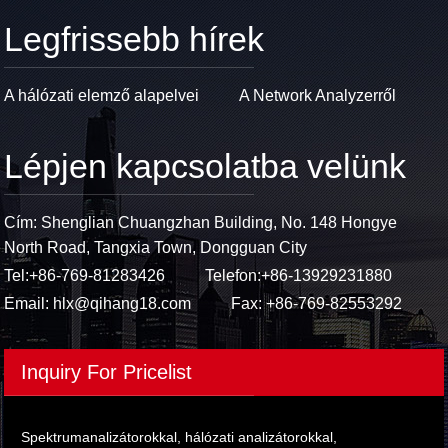
Legfrissebb hírek
A hálózati elemző alapelvei
A Network Analyzerről
Lépjen kapcsolatba velünk
Cím: Shenglian Chuangzhan Building, No. 148 Hongye
North Road, Tangxia Town, Dongguan City
Tel:
+86-769-81283426
Telefon:
+86-13929231880
Email:
hlx@qihang18.com
Fax: +86-769-82553292
Inquiry For Pricelist
Spektrumanalizátorokkal, hálózati analizátorokkal,