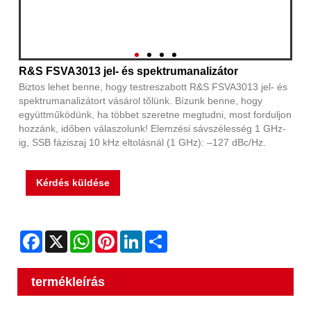
R&S FSVA3013 jel- és spektrumanalizátor
Biztos lehet benne, hogy testreszabott R&S FSVA3013 jel- és
spektrumanalizátort vásárol tőlünk. Bízunk benne, hogy
együttműködünk, ha többet szeretne megtudni, most forduljon
hozzánk, időben válaszolunk! Elemzési sávszélesség 1 GHz-
ig, SSB fáziszaj 10 kHz eltolásnál (1 GHz): –127 dBc/Hz.
Kérdés küldése
Facebook
X
WhatsApp
Pinterest
LinkedIn
Share
termékleírás