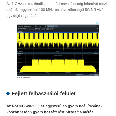
Az 1 GHz-es maximális elemzési sávszélesség lehetővé teszi
akár tíz, egyenként 100 MHz-es sávszélességű 5G NR vivő
egyidejű rögzítését.
Fejlett felhasználói felület
Az R&S®FSVA3000 az egyszerű és gyors beállításának
köszönhetően gyors hozzáférést biztosít a mérési