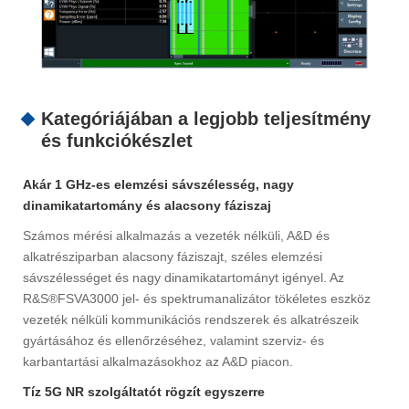
Kategóriájában a legjobb teljesítmény
és funkciókészlet
Akár 1 GHz-es elemzési sávszélesség, nagy
dinamikatartomány és alacsony fáziszaj
Számos mérési alkalmazás a vezeték nélküli, A&D és
alkatrésziparban alacsony fáziszajt, széles elemzési
sávszélességet és nagy dinamikatartományt igényel. Az
R&S®FSVA3000 jel- és spektrumanalizátor tökéletes eszköz
vezeték nélküli kommunikációs rendszerek és alkatrészeik
gyártásához és ellenőrzéséhez, valamint szerviz- és
karbantartási alkalmazásokhoz az A&D piacon.
Tíz 5G NR szolgáltatót rögzít egyszerre