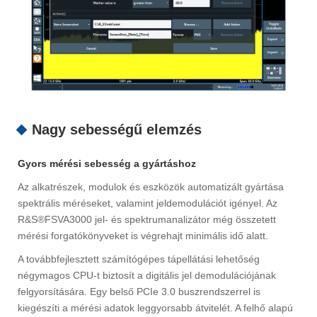
Nagy sebességű elemzés
Gyors mérési sebesség a gyártáshoz
Az alkatrészek, modulok és eszközök automatizált gyártása
spektrális méréseket, valamint jeldemodulációt igényel. Az
R&S®FSVA3000 jel- és spektrumanalizátor még összetett
mérési forgatókönyveket is végrehajt minimális idő alatt.
A továbbfejlesztett számítógépes tápellátási lehetőség
négymagos CPU-t biztosít a digitális jel demodulációjának
felgyorsítására. Egy belső PCIe 3.0 buszrendszerrel is
kiegészíti a mérési adatok leggyorsabb átvitelét. A felhő alapú