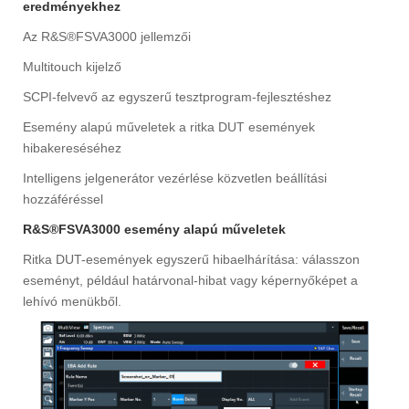
eredményekhez
Az R&S®FSVA3000 jellemzői
Multitouch kijelző
SCPI-felvevő az egyszerű tesztprogram-fejlesztéshez
Esemény alapú műveletek a ritka DUT események
hibakereséséhez
Intelligens jelgenerátor vezérlése közvetlen beállítási
hozzáféréssel
R&S®FSVA3000 esemény alapú műveletek
Ritka DUT-események egyszerű hibaelhárítása: válasszon
eseményt, például határvonal-hibat vagy képernyőképet a
lehívó menükből.