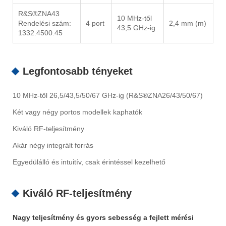
R&S®ZNA43
10 MHz-től
Rendelési szám:
4 port
2,4 mm (m)
43,5 GHz-ig
1332.4500.45
Legfontosabb tényeket
10 MHz-től 26,5/43,5/50/67 GHz-ig (R&S®ZNA26/43/50/67)
Két vagy négy portos modellek kaphatók
Kiváló RF-teljesítmény
Akár négy integrált forrás
Egyedülálló és intuitív, csak érintéssel kezelhető
Kiváló RF-teljesítmény
Nagy teljesítmény és gyors sebesség a fejlett mérési