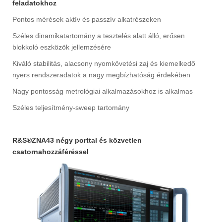
feladatokhoz
Pontos mérések aktív és passzív alkatrészeken
Széles dinamikatartomány a tesztelés alatt álló, erősen
blokkoló eszközök jellemzésére
Kiváló stabilitás, alacsony nyomkövetési zaj és kiemelkedő
nyers rendszeradatok a nagy megbízhatóság érdekében
Nagy pontosság metrológiai alkalmazásokhoz is alkalmas
Széles teljesítmény-sweep tartomány
R&S®ZNA43 négy porttal és közvetlen
csatornahozzáféréssel