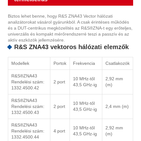
Biztos lehet benne, hogy R&S ZNA43 Vector hálózati
analizátorokat vásárol gyárunkból. A csak érintéses működés
és a DUT-centrikus megközelítés az R&S®ZNA-t egy erőteljes,
univerzális és kompakt mérőrendszerré teszi a passzív és az
aktív eszközök jellemzésére.
R&S ZNA43 vektoros hálózati elemzők
Modellek
Portok
Frekvencia
Csatlakozók
R&S®ZNA43
10 MHz-től
2,92 mm
Rendelési szám:
2 port
43,5 GHz-ig
(m)
1332.4500.42
R&S®ZNA43
10 MHz-től
Rendelési szám:
2 port
2,4 mm (m)
43,5 GHz-ig
1332.4500.43
R&S®ZNA43
10 MHz-től
2,92 mm
Rendelési szám:
4 port
43,5 GHz-ig
(m)
1332.4500.44