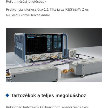
Fejlett mérési lehetőségek
Frekvencia kiterjesztése 1,1 THz-ig az R&S®ZVA-Z és
R&S®ZC konvertercsaláddal.
Tartozékok a teljes megoldáshoz
Különböző tartozékok kalibrációhoz, ellenőrzéshez és