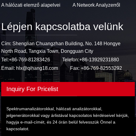
A hálózati elemző alapelvei
A Network Analyzerről
Lépjen kapcsolatba velünk
Cím: Shenglian Chuangzhan Building, No. 148 Hongye
North Road, Tangxia Town, Dongguan City
Tel:
+86-769-81283426
Telefon:
+86-13929231880
Email:
hlx@qihang18.com
Fax: +86-769-82553292
Inquiry For Pricelist
Spektrumanalizátorokkal, hálózati analizátorokkal,
jelgenerátorokkal vagy árlistával kapcsolatos kérdéseivel kérjük,
hagyja e-mail-címét, és 24 órán belül felvesszük Önnel a
kapcsolatot.