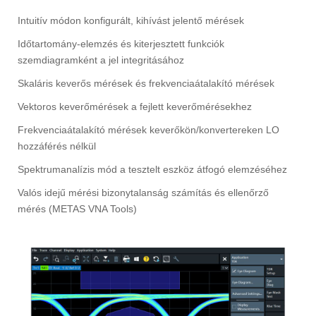
Intuitív módon konfigurált, kihívást jelentő mérések
Időtartomány-elemzés és kiterjesztett funkciók
szemdiagramként a jel integritásához
Skaláris keverős mérések és frekvenciaátalakító mérések
Vektoros keverőmérések a fejlett keverőmérésekhez
Frekvenciaátalakító mérések keverőkön/konvertereken LO
hozzáférés nélkül
Spektrumanalízis mód a tesztelt eszköz átfogó elemzéséhez
Valós idejű mérési bizonytalanság számítás és ellenőrző
mérés (METAS VNA Tools)