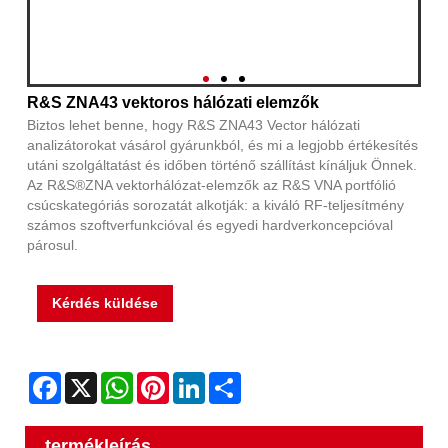
R&S ZNA43 vektoros hálózati elemzők
Biztos lehet benne, hogy R&S ZNA43 Vector hálózati
analizátorokat vásárol gyárunkból, és mi a legjobb értékesítés
utáni szolgáltatást és időben történő szállítást kínáljuk Önnek.
Az R&S®ZNA vektorhálózat-elemzők az R&S VNA portfólió
csúcskategóriás sorozatát alkotják: a kiváló RF-teljesítmény
számos szoftverfunkcióval és egyedi hardverkoncepcióval
párosul.
Kérdés küldése
Facebook
X
WhatsApp
Pinterest
LinkedIn
Share
termékleírás