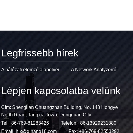
Legfrissebb hírek
A hálózati elemző alapelvei
A Network Analyzerről
Lépjen kapcsolatba velünk
Cím: Shenglian Chuangzhan Building, No. 148 Hongye
North Road, Tangxia Town, Dongguan City
Tel:
+86-769-81283426
Telefon:
+86-13929231880
Email:
hlx@qihang18.com
Fax: +86-769-82553292