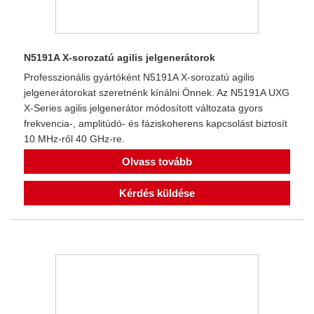
N5191A X-sorozatú agilis jelgenerátorok
Professzionális gyártóként N5191A X-sorozatú agilis
jelgenerátorokat szeretnénk kínálni Önnek. Az N5191A UXG
X-Series agilis jelgenerátor módosított változata gyors
frekvencia-, amplitúdó- és fáziskoherens kapcsolást biztosít
10 MHz-ről 40 GHz-re.
Olvass tovább
Kérdés küldése