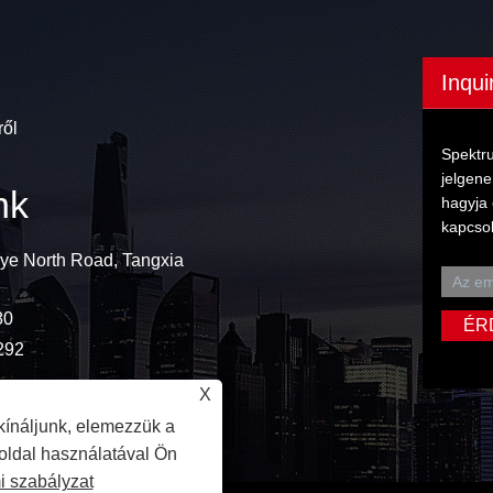
Inqui
ről
Spektru
jelgene
nk
hagyja 
kapcsol
ye North Road, Tangxia
80
292
X
kínáljunk, elemezzük a
 oldal használatával Ön
 szabályzat