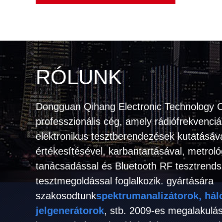
RÓLUNK
Dongguan Qihang Electronic Technology C
professzionális cég, amely rádiófrekvenci
elektronikus tesztberendezések kutatásával
értékesítésével, karbantartásával, metroló
tanácsadással és Bluetooth RF tesztrends
tesztmegoldással foglalkozik. gyártására
szakosodtunk
spektrumanalizátorok, háló
jelgenerátorok
, stb. 2009-es megalakulá