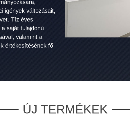
ulmányozására,
i igények változásait,
vet. Tíz éves
a saját tulajdonú
ával, valamint a
k értékesítésének fő
ÚJ TERMÉKEK