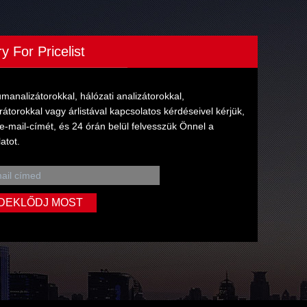
ry For Pricelist
manalizátorokkal, hálózati analizátorokkal,
rátorokkal vagy árlistával kapcsolatos kérdéseivel kérjük,
e-mail-címét, és 24 órán belül felvesszük Önnel a
atot.