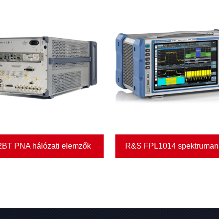
BT PNA hálózati elemzők
R&S FPL1014 spektrumana