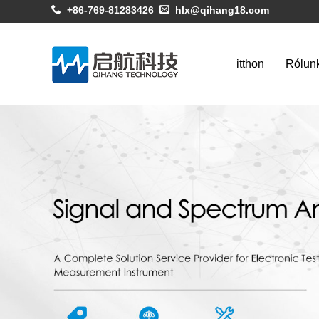
+86-769-81283426
hlx@qihang18.com
itthon
Rólun