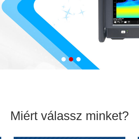
1
2
3
Miért válassz minket?