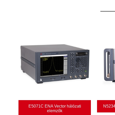
A Dongguan Qihang Electronic Technology Co., Ltd. eg
professzionális vállalat, amely rádiófrekvenciás,
mikrohullámú, elektronikus tesztberendezések
kutatásával és fejlesztésével, értékesítésével,
karbantartásával, metrológiájával, műszaki
tanácsadásával és Bluetooth RF tesztrendszerrel és
tesztmegoldással foglalkozik.
E5071C ENA Vector hálózati
N5234
elemzők