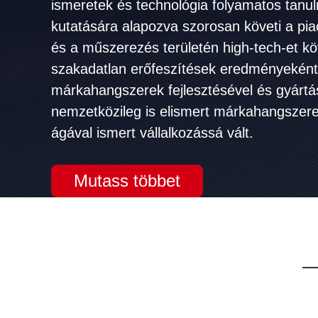
ismeretek és technológia folyamatos tan
kutatására alapozva szorosan követi a piac
és a műszerezés területén high-tech-et kö
szakadatlan erőfeszítések eredményeként 
márkahangszerek fejlesztésével és gyártás
nemzetközileg is elismert márkahangszere
ágával ismert vállalkozássá vált.
Mutass többet