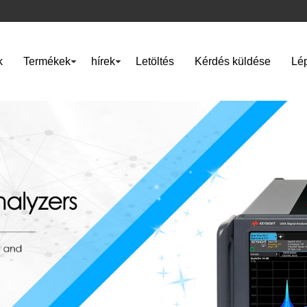
k
Termékek
hírek
Letöltés
Kérdés küldése
Lép