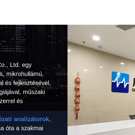
o., Ltd. egy
ás, mikrohullámú,
 és fejlesztésével,
giájával, műszaki
zerrel és
zati analizátorok,
sa óta a szakmai