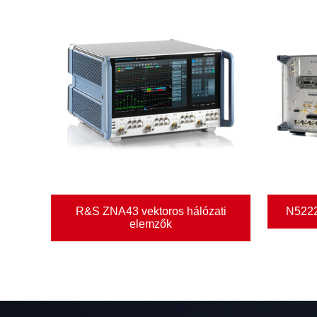
R&S ZNA43 vektoros hálózati
N5222
elemzők