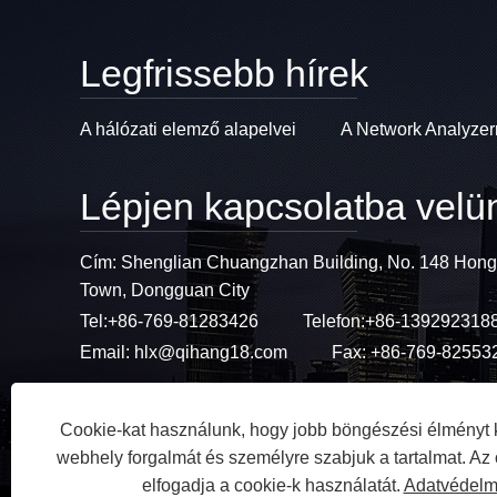
Legfrissebb hírek
A hálózati elemző alapelvei
A Network Analyzer
Lépjen kapcsolatba velü
Cím: Shenglian Chuangzhan Building, No. 148 Hong
Town, Dongguan City
Tel:
+86-769-81283426
Telefon:
+86-139292318
Email:
hlx@qihang18.com
Fax: +86-769-82553
Cookie-kat használunk, hogy jobb böngészési élményt 
webhely forgalmát és személyre szabjuk a tartalmat. Az
elfogadja a cookie-k használatát.
Adatvédelmi