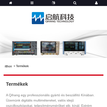
>
Termékek
itthon
Termékek
A Qihang egy professzionális gyártó és beszállító Kínában.
Üzemünk digitális multimétereket, valós idejű
oszcilloszkópokat, teljesítménymérőket stb. kínál. Extrém