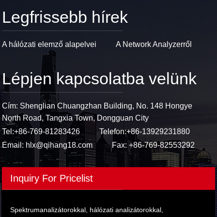
Legfrissebb hírek
A hálózati elemző alapelvei
A Network Analyzerről
Lépjen kapcsolatba velünk
Cím: Shenglian Chuangzhan Building, No. 148 Hongye
North Road, Tangxia Town, Dongguan City
Tel:
+86-769-81283426
Telefon:
+86-13929231880
Email:
hlx@qihang18.com
Fax: +86-769-82553292
Inquiry For Pricelist
Spektrumanalizátorokkal, hálózati analizátorokkal,