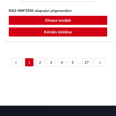
R&S HMF2550 alapsávi jelgenerátor
Olvass tovább
Kérdés küldése
1
2
3
4
5
...
27