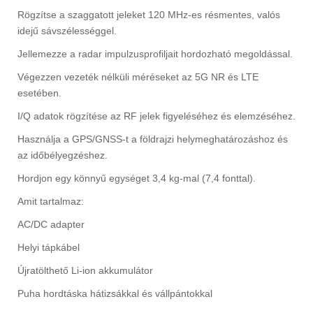
Rögzítse a szaggatott jeleket 120 MHz-es résmentes, valós
idejű sávszélességgel.
Jellemezze a radar impulzusprofiljait hordozható megoldással.
Végezzen vezeték nélküli méréseket az 5G NR és LTE
esetében.
I/Q adatok rögzítése az RF jelek figyeléséhez és elemzéséhez.
Használja a GPS/GNSS-t a földrajzi helymeghatározáshoz és
az időbélyegzéshez.
Hordjon egy könnyű egységet 3,4 kg-mal (7,4 fonttal).
Amit tartalmaz:
AC/DC adapter
Helyi tápkábel
Újratölthető Li-ion akkumulátor
Puha hordtáska hátizsákkal és vállpántokkal