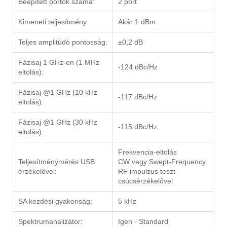
Beépített portok száma:
2 port
Kimeneti teljesítmény:
Akár 1 dBm
Teljes amplitúdó pontosság:
±0,2 dB
Fázisaj 1 GHz-en (1 MHz
-124 dBc/Hz
eltolás):
Fázisaj @1 GHz (10 kHz
-117 dBc/Hz
eltolás):
Fázisaj @1 GHz (30 kHz
-115 dBc/Hz
eltolás):
Frekvencia-eltolás
Teljesítménymérés USB
CW vagy Swept-Frequency
érzékelővel:
RF impulzus teszt
csúcsérzékelővel
SA kezdési gyakoriság:
5 kHz
Spektrumanalizátor:
Igen - Standard