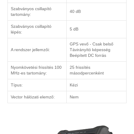
Szabványos csillapító
40 dB
tartomány:
Szabványos csillapító
5 dB
lépés:
GPS vevő - Csak belső
A rendszer jellemzői:
Távirányító képesség
Beépített DC forrás
Nyomkövetési frissítés 100
25 frissítés
MHz-es tartomány:
másodpercenként
Típus:
Kézi
Vector hálózati elemző:
Nem