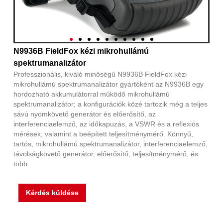
N9936B FieldFox kézi mikrohullámú
spektrumanalizátor
Professzionális, kiváló minőségű N9936B FieldFox kézi
mikrohullámú spektrumanalizátor gyártóként az N9936B egy
hordozható akkumulátorral működő mikrohullámú
spektrumanalizátor; a konfigurációk közé tartozik még a teljes
sávú nyomkövető generátor és előerősítő, az
interferenciaelemző, az időkapuzás, a VSWR és a reflexiós
mérések, valamint a beépített teljesítménymérő. Könnyű,
tartós, mikrohullámú spektrumanalizátor, interferenciaelemző,
távolságkövető generátor, előerősítő, teljesítménymérő, és
több
Kérdés küldése