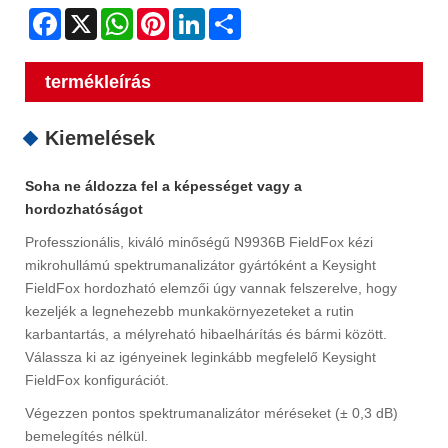
Facebook
X
WhatsApp
Pinterest
LinkedIn
Share
termékleírás
Kiemelések
Soha ne áldozza fel a képességet vagy a
hordozhatóságot
Professzionális, kiváló minőségű N9936B FieldFox kézi
mikrohullámú spektrumanalizátor gyártóként a Keysight
FieldFox hordozható elemzői úgy vannak felszerelve, hogy
kezeljék a legnehezebb munkakörnyezeteket a rutin
karbantartás, a mélyreható hibaelhárítás és bármi között.
Válassza ki az igényeinek leginkább megfelelő Keysight
FieldFox konfigurációt.
Végezzen pontos spektrumanalizátor méréseket (± 0,3 dB)
bemelegítés nélkül.