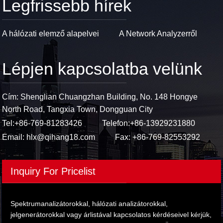
Legfrissebb hírek
A hálózati elemző alapelvei
A Network Analyzerről
Lépjen kapcsolatba velünk
Cím: Shenglian Chuangzhan Building, No. 148 Hongye
North Road, Tangxia Town, Dongguan City
Tel:
+86-769-81283426
Telefon:
+86-13929231880
Email:
hlx@qihang18.com
Fax: +86-769-82553292
Inquiry For Pricelist
Spektrumanalizátorokkal, hálózati analizátorokkal,
jelgenerátorokkal vagy árlistával kapcsolatos kérdéseivel kérjük,