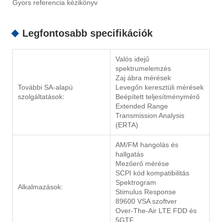
Gyors referencia kézikönyv
Legfontosabb specifikációk
Valós idejű
spektrumelemzés
Zaj ábra mérések
További SA-alapú
Levegőn keresztüli mérések
szolgáltatások:
Beépített teljesítménymérő
Extended Range
Transmission Analysis
(ERTA)
AM/FM hangolás és
hallgatás
Mezőerő mérése
SCPI kód ​​kompatibilitás
Spektrogram
Alkalmazások:
Stimulus Response
89600 VSA szoftver
Over-The-Air LTE FDD és
5GTF