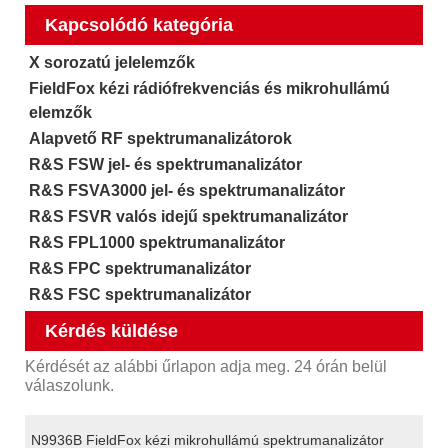
Kapcsolódó kategória
X sorozatú jelelemzők
FieldFox kézi rádiófrekvenciás és mikrohullámú
elemzők
Alapvető RF spektrumanalizátorok
R&S FSW jel- és spektrumanalizátor
R&S FSVA3000 jel- és spektrumanalizátor
R&S FSVR valós idejű spektrumanalizátor
R&S FPL1000 spektrumanalizátor
R&S FPC spektrumanalizátor
R&S FSC spektrumanalizátor
Kérdés küldése
Kérdését az alábbi űrlapon adja meg. 24 órán belül
válaszolunk.