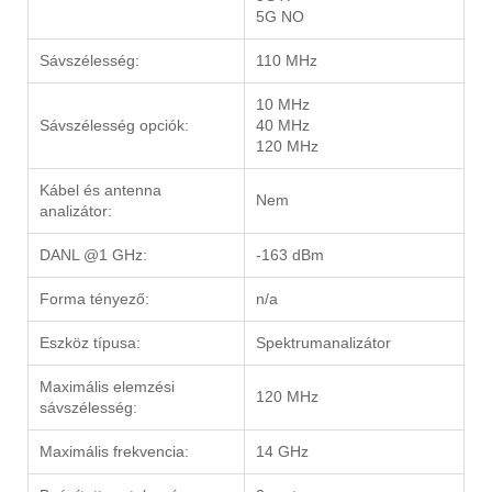
5G NO
Sávszélesség:
110 MHz
10 MHz
Sávszélesség opciók:
40 MHz
120 MHz
Kábel és antenna
Nem
analizátor:
DANL @1 GHz:
-163 dBm
Forma tényező:
n/a
Eszköz típusa:
Spektrumanalizátor
Maximális elemzési
120 MHz
sávszélesség:
Maximális frekvencia:
14 GHz