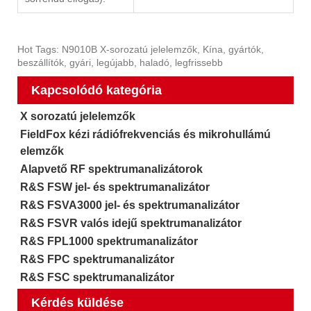
Hot Tags: N9010B X-sorozatú jelelemzők, Kína, gyártók,
beszállítók, gyári, legújabb, haladó, legfrissebb
Kapcsolódó kategória
X sorozatú jelelemzők
FieldFox kézi rádiófrekvenciás és mikrohullámú
elemzők
Alapvető RF spektrumanalizátorok
R&S FSW jel- és spektrumanalizátor
R&S FSVA3000 jel- és spektrumanalizátor
R&S FSVR valós idejű spektrumanalizátor
R&S FPL1000 spektrumanalizátor
R&S FPC spektrumanalizátor
R&S FSC spektrumanalizátor
Kérdés küldése