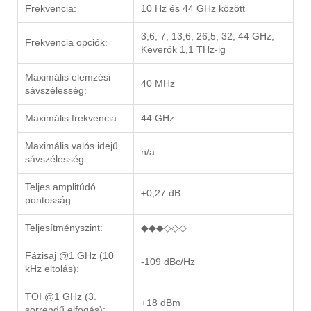
Frekvencia:
10 Hz és 44 GHz között
3,6, 7, 13,6, 26,5, 32, 44 GHz,
Frekvencia opciók:
Keverők 1,1 THz-ig
Maximális elemzési
40 MHz
sávszélesség:
Maximális frekvencia:
44 GHz
Maximális valós idejű
n/a
sávszélesség:
Teljes amplitúdó
±0,27 dB
pontosság:
Teljesítményszint:
◆◆◆◇◇◇
Fázisaj @1 GHz (10
-109 dBc/Hz
kHz eltolás):
TOI @1 GHz (3.
+18 dBm
sorrendű elfogás):