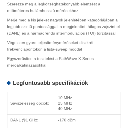
Szerezze meg a legköltséghatékonyabb elemzést a
milliméteres hullámhosszú mérésekhez
Mérje meg a kis jeleket nagyok jelenlétében kategóriájában a
legjobb szintű pontossággal, a megjelenített átlagos zajszinttel
(DANL) és a harmadrendű intermodulációs (TOI) torzítással
Végezzen gyors teljesítményméréseket diszkrét
frekvenciapontokon a lista-sweep móddal
Egyszerűsítse a tesztelést a PathWave X-Series
mérőalkalmazásokkal
Legfontosabb specifikációk
10 MHz
Sávszélesség opciók:
25 MHz
40 MHz
DANL @1 GHz:
-170 dBm