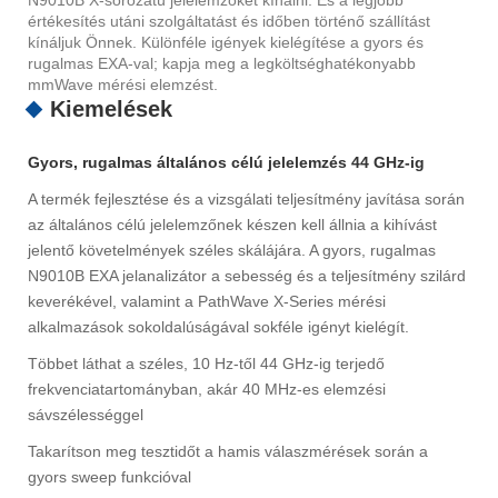
N9010B X-sorozatú jelelemzőket kínálni. És a legjobb
értékesítés utáni szolgáltatást és időben történő szállítást
kínáljuk Önnek. Különféle igények kielégítése a gyors és
rugalmas EXA-val; kapja meg a legköltséghatékonyabb
mmWave mérési elemzést.
Kiemelések
Gyors, rugalmas általános célú jelelemzés 44 GHz-ig
A termék fejlesztése és a vizsgálati teljesítmény javítása során
az általános célú jelelemzőnek készen kell állnia a kihívást
jelentő követelmények széles skálájára. A gyors, rugalmas
N9010B EXA jelanalizátor a sebesség és a teljesítmény szilárd
keverékével, valamint a PathWave X-Series mérési
alkalmazások sokoldalúságával sokféle igényt kielégít.
Többet láthat a széles, 10 Hz-től 44 GHz-ig terjedő
frekvenciatartományban, akár 40 MHz-es elemzési
sávszélességgel
Takarítson meg tesztidőt a hamis válaszmérések során a
gyors sweep funkcióval