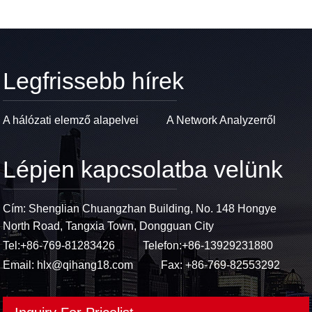
Legfrissebb hírek
A hálózati elemző alapelvei
A Network Analyzerről
Lépjen kapcsolatba velünk
Cím: Shenglian Chuangzhan Building, No. 148 Hongye
North Road, Tangxia Town, Dongguan City
Tel:
+86-769-81283426
Telefon:
+86-13929231880
Email:
hlx@qihang18.com
Fax: +86-769-82553292