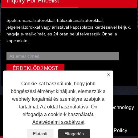
Inquiry For Pricelist
Spektrumanalizátorokkal, hálózati analizátorokkal,
jelgenerátorokkal vagy árlistával kapcsolatos kérdéseivel kérjük,
hagyja e-mail-címét, és 24 órán belül felvesszük Önnel a
kapcsolatot.
X
Cookie-kat használunk, hogy jobb
böngészési élményt kínáljunk, elemezzük a
webhely forgalmát és személyre szabjuk a
tartalmat. Az oldal használatával Ön
Copyright © 2023 Dongguan Qihang Electronic Technology
elfogadja a cookie-k használatát.
Co.,Ltd. Minden jog fenntartva.
Adatvédelmi szabályzat
Linkek
Sitemap
RSS
XML
Privacy Policy
Elutasít
Elfogadás