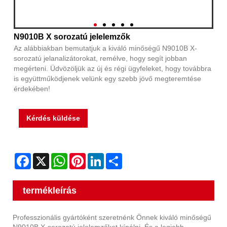
N9010B X sorozatú jelelemzők
Az alábbiakban bemutatjuk a kiváló minőségű N9010B X-
sorozatú jelanalizátorokat, remélve, hogy segít jobban
megérteni. Üdvözöljük az új és régi ügyfeleket, hogy továbbra
is együttműködjenek velünk egy szebb jövő megteremtése
érdekében!
Kérdés küldése
Facebook
X
WhatsApp
Pinterest
LinkedIn
Share
termékleírás
Professzionális gyártóként szeretnénk Önnek kiváló minőségű