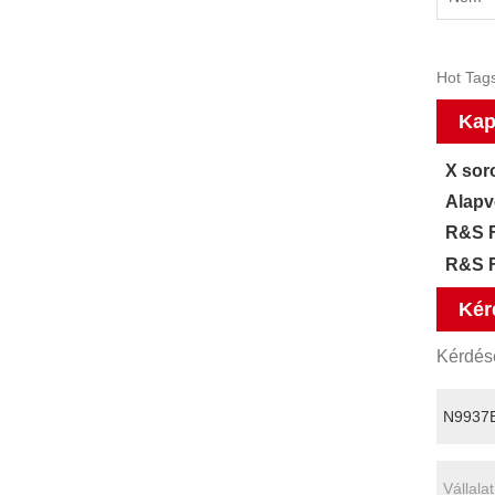
Hot Tags
Kap
X sor
Alapv
R&S F
R&S F
Kér
Kérdésé