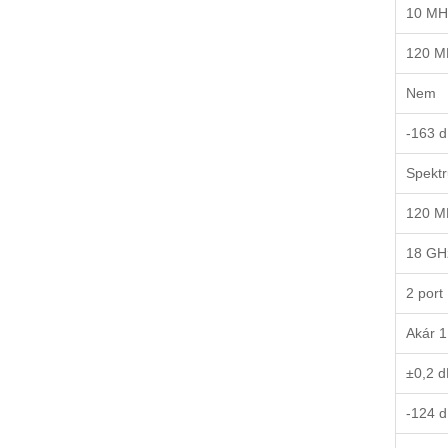
10 MH
120 M
Nem
-163 
Spektr
120 M
18 GH
2 port
Akár 
±0,2 d
-124 