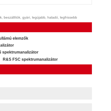
beszállítók, gyári, legújabb, haladó, legfrissebb
hullámú elemzők
lizátor
 spektrumanalizátor
R&S FSC spektrumanalizátor