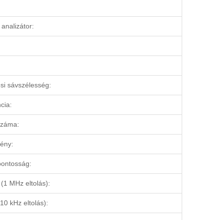
analizátor:
si sávszélesség:
cia:
száma:
mény:
pontosság:
(1 MHz eltolás):
0 kHz eltolás):