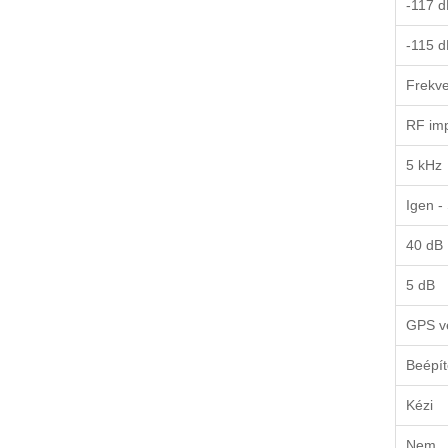
-117 d
-115 d
Frekve
RF imp
5 kHz
Igen -
40 dB
5 dB
GPS ve
Beépít
Kézi
Nem