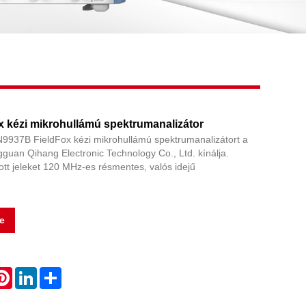
Live
 kézi mikrohullámú spektrumanalizátor
N9937B FieldFox kézi mikrohullámú spektrumanalizátort a
gguan Qihang Electronic Technology Co., Ltd. kínálja.
tt jeleket 120 MHz-es résmentes, valós idejű
e
atsApp
Pinterest
LinkedIn
Share