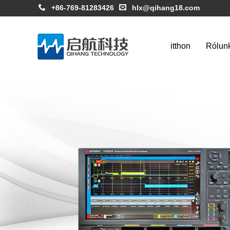
+86-769-81283426
hlx@qihang18.com
itthon
Rólun