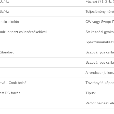
Bc/Hz
Fázisaj @1 GHz (3
Bc/Hz
Teljesítményméré
ncia-eltolás
CW vagy Swept-
ulzus teszt csúcsérzékelővel
SA kezdési gyako
Spektrumanalizát
 Standard
Szabványos csilla
Szabványos csilla
A rendszer jellemz
vő - Csak belső
Távirányító képe
ett DC forrás
Típus:
Vector hálózati e