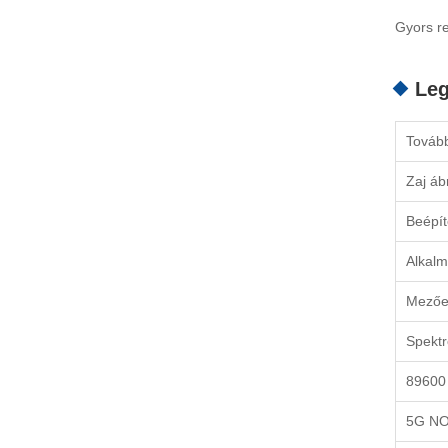
Gyors re
Leg
Tovább
Zaj áb
Beépít
Alkalm
Mezőe
Spekt
89600 
5G N