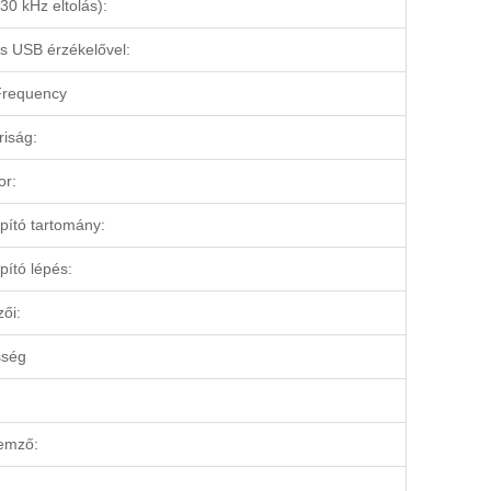
0 kHz eltolás):
s USB érzékelővel:
Frequency
riság:
or:
pító tartomány:
pító lépés:
ői:
sség
lemző: