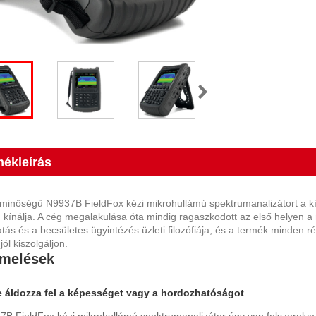
mékleírás
 minőségű N9937B FieldFox kézi mikrohullámú spektrumanalizátort a k
. kínálja. A cég megalakulása óta mindig ragaszkodott az első helyen a
atás és a becsületes ügyintézés üzleti filozófiája, és a termék minden
jól kiszolgáljon.
melések
 áldozza fel a képességet vagy a hordozhatóságot
7B FieldFox kézi mikrohullámú spektrumanalizátor úgy van felszerelv