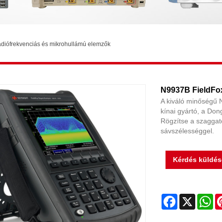
rádiófrekvenciás és mikrohullámú elemzők
N9937B FieldFox
A kiváló minőségű 
kínai gyártó, a Don
Rögzítse a szaggato
sávszélességgel.
Kérdés küldés
Facebook
X
Wh